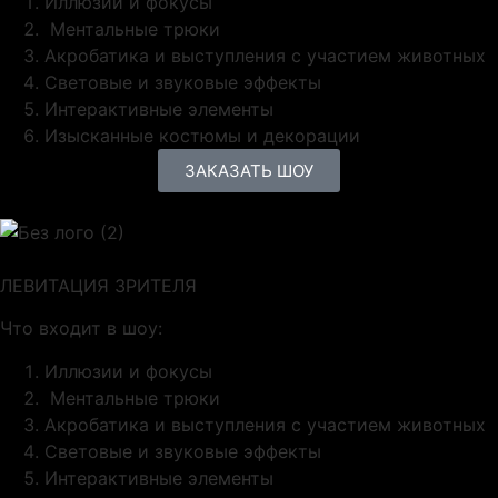
Иллюзии и фокусы
Ментальные трюки
Акробатика и выступления с участием животных
Световые и звуковые эффекты
Интерактивные элементы
Изысканные костюмы и декорации
ЗАКАЗАТЬ ШОУ
ЛЕВИТАЦИЯ ЗРИТЕЛЯ
Что входит в шоу:
Иллюзии и фокусы
Ментальные трюки
Акробатика и выступления с участием животных
Световые и звуковые эффекты
Интерактивные элементы